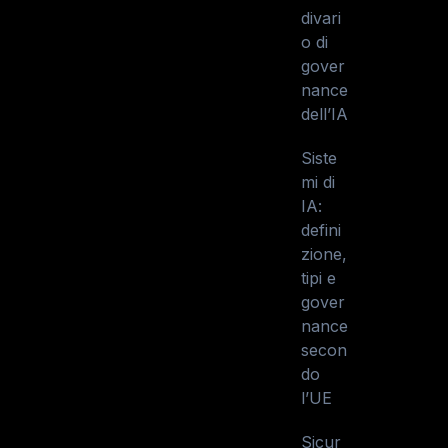
divari
o di
gover
nance
dell’IA
Siste
mi di
IA:
defini
zione,
tipi e
gover
nance
secon
do
l’UE
Sicur