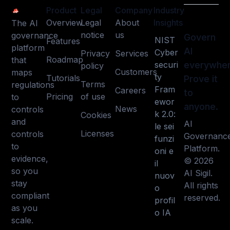
Product
Legal
Company
Industry
Overview
Legal
About
Insights
The AI
notice
us
governance
Govern
NIST
Features
platform
AI
Cyber
Privacy
Services
Roadmap
that
securi
everywher
policy
Customers
maps
ty
Tutorials
Prove it
Terms
regulations
Fram
Careers
to
Pricing
of use
to
ewor
anyone.
News
controls
k 2.0:
Cookies
and
AI
le sei
Licenses
controls
Governanc
funzi
to
Platform.
oni e
evidence,
© 2026
il
so you
AI Sigil.
nuov
stay
All rights
o
compliant
reserved.
profil
as you
o IA
scale.