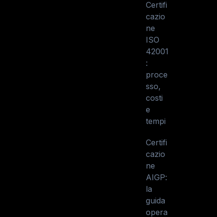
Certifi
cazio
ne
ISO
42001
:
proce
sso,
costi
e
tempi
Certifi
cazio
ne
AIGP:
la
guida
opera