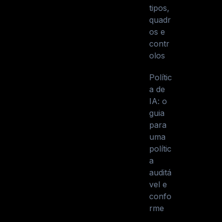
tipos,
quadr
os e
contr
olos
Polític
a de
IA: o
guia
para
uma
polític
a
auditá
vel e
confo
rme