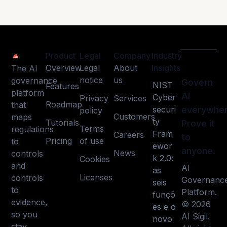
Product
Legal
Company
Industry
Overview
Legal
About
Insights
The AI
notice
us
governance
Govern
NIST
Features
platform
AI
Cyber
Privacy
Services
Roadmap
that
securi
everywher
policy
Customers
maps
ty
Tutorials
Prove it
Terms
regulations
Fram
Careers
to
Pricing
of use
to
ewor
anyone.
News
controls
k 2.0:
Cookies
and
AI
as
Licenses
controls
Governanc
seis
to
Platform.
funçõ
evidence,
© 2026
es e o
so you
AI Sigil.
novo
stay