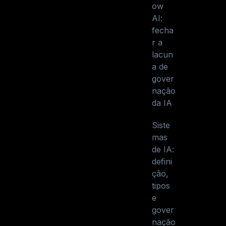
ow
AI:
fecha
r a
lacun
a de
gover
nação
da IA
Siste
mas
de IA:
defini
ção,
tipos
e
gover
nação