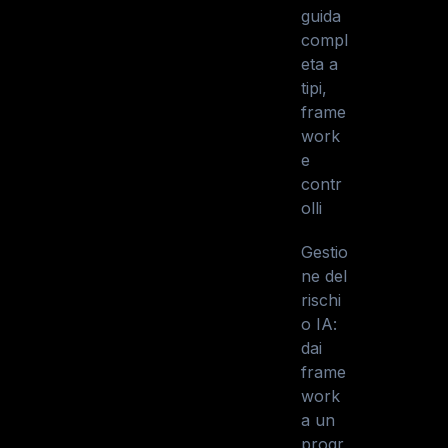
guida
compl
eta a
tipi,
frame
work
e
contr
olli
Gestio
ne del
rischi
o IA:
dai
frame
work
a un
progr