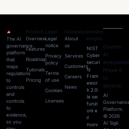
Product
Legal
Company
Industry
Overview
Legal
About
Insights
The AI
notice
us
governance
Govern
NIST
Features
platform
AI
Cyber
Privacy
Services
Roadmap
that
securi
everywher
policy
Customers
maps
ty
Tutorials
Prove it
Terms
regulations
Fram
Careers
to
Pricing
of use
to
ewor
anyone.
News
controls
k 2.0:
Cookies
and
AI
le sei
Licenses
controls
Governanc
funzi
to
Platform.
oni e
evidence,
© 2026
il
so you
AI Sigil.
nuov
stay