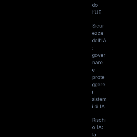
do
l’UE
Sicur
ezza
dell’IA
:
gover
nare
e
prote
ggere
i
sistem
i di IA
Rischi
o IA:
la