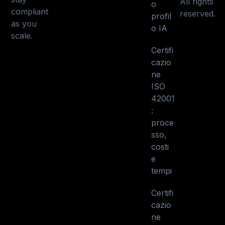
All rights
o
compliant
reserved.
profil
as you
o IA
scale.
Certifi
cazio
ne
ISO
42001
:
proce
sso,
costi
e
tempi
Certifi
cazio
ne