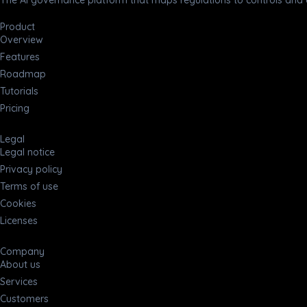
The AI governance platform that maps regulations to controls and c
Product
Overview
Features
Roadmap
Tutorials
Pricing
Legal
Legal notice
Privacy policy
Terms of use
Cookies
Licenses
Company
About us
Services
Customers