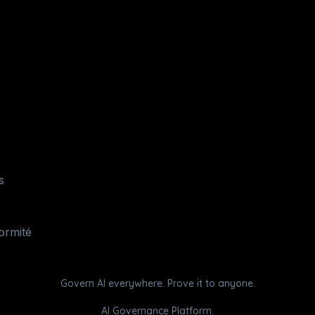
s
formité
Govern AI everywhere. Prove it to anyone.
AI Governance Platform.