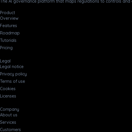
The AI governance platform that maps regulations to controls and c
Product
Overview
Features
Roadmap
Tutorials
Pricing
Legal
Legal notice
Privacy policy
Terms of use
Cookies
Licenses
Company
About us
Services
Customers