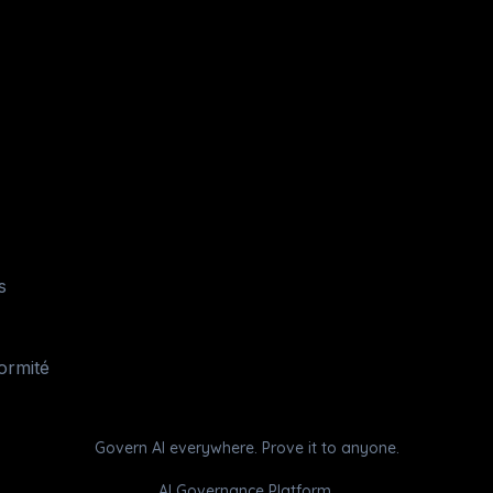
s
formité
Govern AI everywhere. Prove it to anyone.
AI Governance Platform.