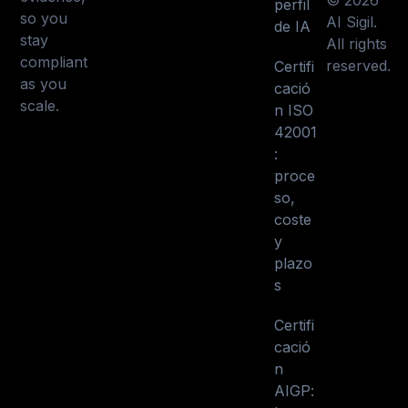
© 2026
perfil
so you
AI Sigil.
de IA
stay
All rights
compliant
reserved.
Certifi
as you
cació
scale.
n ISO
42001
:
proce
so,
coste
y
plazo
s
Certifi
cació
n
AIGP: