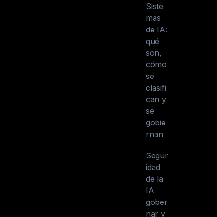
Siste
mas
de IA:
qué
son,
cómo
se
clasifi
can y
se
gobie
rnan
Segur
idad
de la
IA:
gober
nar y