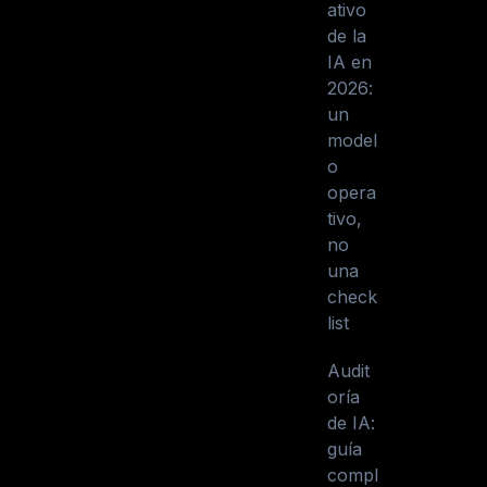
ativo
de la
IA en
2026:
un
model
o
opera
tivo,
no
una
check
list
Audit
oría
de IA:
guía
compl