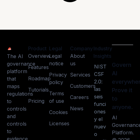
Product
Legal
Company
Industry
Overview
Legal
About
Insights
The AI
notice
us
governance
Govern
NIST
Features
platform
AI
CSF
Privacy
Services
Roadmap
that
2.0:
everywher
policy
Customers
maps
las
Tutorials
Prove it
Terms
regulations
seis
Careers
to
Pricing
of use
to
funci
anyone.
News
controls
ones
Cookies
and
AI
y el
Licenses
controls
Governanc
nuev
to
Platform.
o
evidence,