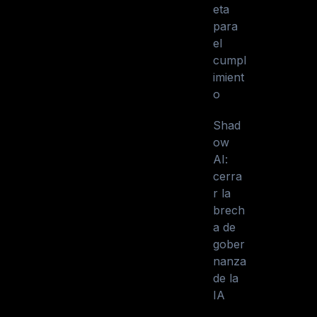
eta
para
el
cumpl
imient
o
Shad
ow
AI:
cerra
r la
brech
a de
gober
nanza
de la
IA