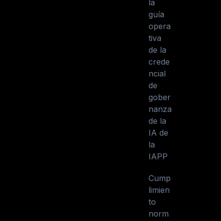
la
guía
opera
tiva
de la
crede
ncial
de
gober
nanza
de la
IA de
la
IAPP
Cump
limien
to
norm