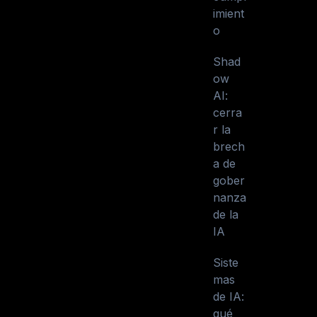
imient
o
Shad
ow
AI:
cerra
r la
brech
a de
gober
nanza
de la
IA
Siste
mas
de IA:
qué