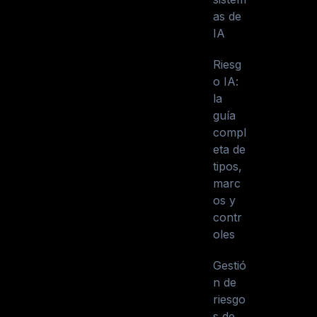
as de
IA
Riesg
o IA:
la
guía
compl
eta de
tipos,
marc
os y
contr
oles
Gestió
n de
riesgo
s de