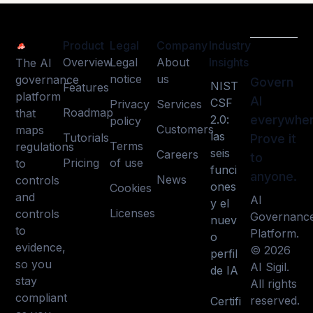
Product
Legal
Company
Industry
Overview
Legal
About
Insights
The AI
notice
us
governance
Govern
NIST
Features
platform
AI
CSF
Privacy
Services
Roadmap
that
2.0:
everywher
policy
Customers
maps
las
Tutorials
Prove it
Terms
regulations
seis
Careers
to
Pricing
of use
to
funci
anyone.
News
controls
ones
Cookies
and
AI
y el
Licenses
controls
Governanc
nuev
to
Platform.
o
evidence,
© 2026
perfil
so you
AI Sigil.
de IA
stay
All rights
compliant
reserved.
Certifi