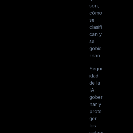
son,
cómo
se
clasifi
can y
se
gobie
rnan
Segur
idad
de la
IA:
gober
nar y
prote
ger
los
sistem