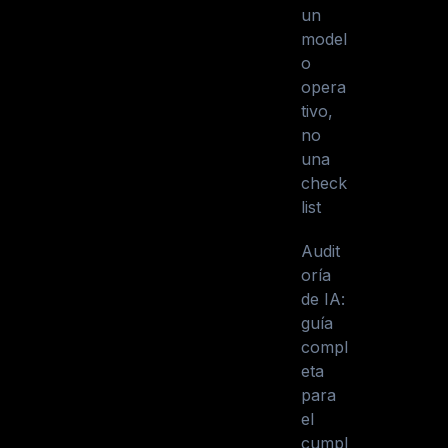
un
model
o
opera
tivo,
no
una
check
list
Audit
oría
de IA:
guía
compl
eta
para
el
cumpl