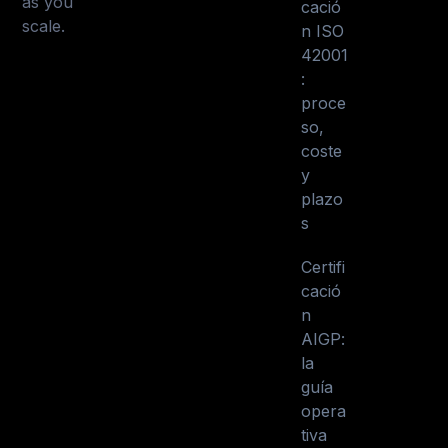
as you
cació
scale.
n ISO
42001
:
proce
so,
coste
y
plazo
s
Certifi
cació
n
AIGP:
la
guía
opera
tiva