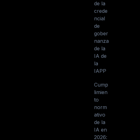
de la
crede
ncial
de
gober
nanza
de la
IA de
la
IAPP
Cump
limien
to
norm
ativo
de la
IA en
2026: