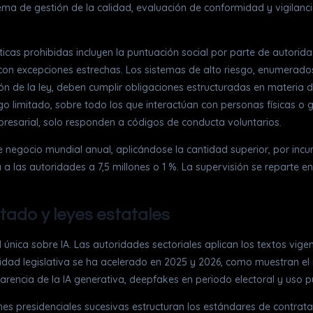
ema de gestión de la calidad, evaluación de conformidad y vigilanci
ticas prohibidas incluyen la puntuación social por parte de autorida
n excepciones estrechas. Los sistemas de alto riesgo, enumerados en
icación de la ley, deben cumplir obligaciones estructuradas en mater
o limitado, sobre todo los que interactúan con personas físicas o g
presarial, solo responden a códigos de conducta voluntarios.
e negocio mundial anual, aplicándose la cantidad superior, por incu
ta a las autoridades a 7,5 millones o 1 %. La supervisión se reparte
tado y leyes estatales
 única sobre IA. Las autoridades sectoriales aplican los textos vige
vidad legislativa se ha acelerado en 2025 y 2026, como muestran el
encia de la IA generativa, deepfakes en periodo electoral y uso púb
es presidenciales sucesivas estructuran los estándares de contratac