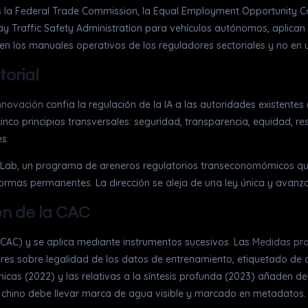
as la Federal Trade Commission, la Equal Employment Opportunity C
y Traffic Safety Administration para vehículos autónomos, aplican s
n los manuales operativos de los reguladores sectoriales y no en u
orial
nnovación
confia la regulación de la IA a las autoridades existente
inco principios transversales: seguridad, transparencia, equidad, re
s.
wth Lab, un programa de areneros regulatorios transeconomómicos 
eformas permanentes. La dirección se aleja de una ley única y avanza 
ón de la CAC
 (CAC) y se aplica mediante instrumentos sucesivos. Las
Medidas prov
res sobre legalidad de los datos de entrenamiento, etiquetado de c
micas (2022) y las relativas a la síntesis profunda (2023) añaden 
hino debe llevar marca de agua visible y marcado en metadatos. Lo