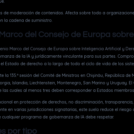
ue.
ones de moderación de contenidos. Afecta sobre todo a organizacio
en la cadena de suministro.
 Marco del Consejo de Europa sobre
enio Marco del Consejo de Europa sobre Inteligencia Artificial y 
rnanza de la IA y jurídicamente vinculante para sus partes. Comprom
l Estado de derecho a lo largo de todo el ciclo de vida de los sist
e la 135.ª sesión del Comité de Ministros en Chișinău, República de
rgia, Islandia, Liechtenstein, Montenegro, San Marino y Uruguay. El 
, de las cuales al menos tres deben corresponder a Estados miembro
ional en protección de derechos, no discriminación, transparencia, 
e en varias jurisdicciones signatarias, este suelo reduce el riesgo
e cualquier programa de gobernanza de IA debe respetar.
s por tipo