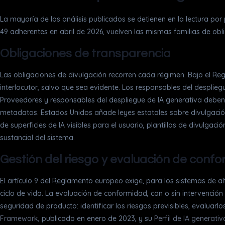
La mayoría de los análisis publicados se detienen en la lectura por
49 adherentes en abril de 2026, vuelven las mismas familias de obli
Obligaciones de transparencia
Las obligaciones de divulgación recorren cada régimen. Bajo el Reg
interlocutor, salvo que sea evidente. Los responsables del despli
Proveedores y responsables del despliegue de IA generativa deben 
metadatos. Estados Unidos añade leyes estatales sobre divulgación
de superficies de IA visibles para el usuario, plantillas de divul
sustancial del sistema.
Gestión del riesgo y evaluación de conf
El artículo 9 del Reglamento europeo exige, para los sistemas de 
ciclo de vida. La evaluación de conformidad, con o sin intervenció
seguridad de producto: identificar los riesgos previsibles, evaluarl
Framework
, publicado en enero de 2023, y su
Perfil de IA generativ