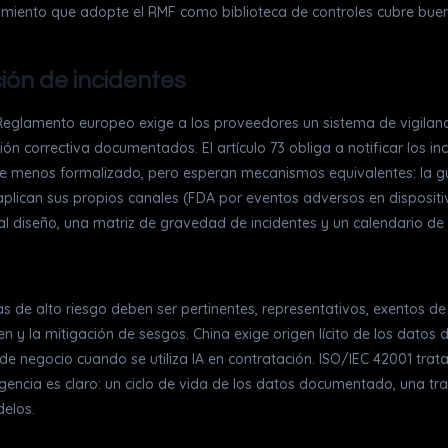
imiento que adopte el RMF como biblioteca de controles cubre buen
ción de incidentes
l Reglamento europeo exige a los proveedores un sistema de vigilan
ión correctiva documentados. El artículo 73 obliga a notificar los i
menos formalizado, pero esperan mecanismos equivalentes: la guía
aplican sus propios canales (FDA por eventos adversos en dispositiv
l diseño, una matriz de gravedad de incidentes y un calendario de 
 de alto riesgo deben ser pertinentes, representativos, exentos de 
n y la mitigación de sesgos. China exige origen lícito de los datos
 de negocio cuando se utiliza IA en contratación. ISO/IEC 42001 tra
gencia es claro: un ciclo de vida de los datos documentado, una tr
elos.