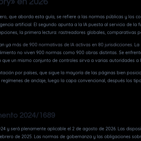
ory» en 2026
mero, que aborda esta guía, se refiere a las normas públicas y los 
eligencia artificial. El segundo apunta a la IA puesta al servicio de 
ciones, la primera lectura: rastreadores globales, comparativas por
nan ya
más de 900 normativas de IA activas en 80 jurisdicciones
. La
mplimiento no viven 900 normas como 900 obras distintas. Se enfren
 que un mismo conjunto de controles sirva a varias autoridades a l
ntación por países, que sigue la mayoría de las páginas bien posici
regímenes de anclaje, luego la capa convencional, después los tipos d
mento 2024/1689
024 y será plenamente aplicable el 2 de agosto de 2026. Las disposi
e febrero de 2025. Las normas de gobernanza y las obligaciones sobr