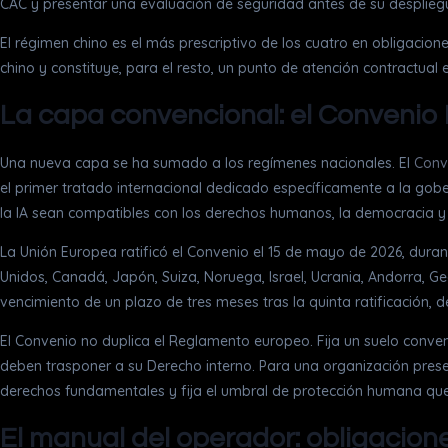
CAC y presentar una evaluación de seguridad antes de su desplieg
El régimen chino es el más prescriptivo de los cuatro en obligaci
chino y constituye, para el resto, un punto de atención contractual 
La capa convencional: el Convenio
Una nueva capa se ha sumado a los regímenes nacionales. El
Conv
el primer tratado internacional dedicado específicamente a la gobe
la IA sean compatibles con los derechos humanos, la democracia y e
La Unión Europea ratificó el Convenio el 15 de mayo de 2026, durant
Unidos, Canadá, Japón, Suiza, Noruega, Israel, Ucrania, Andorra, Geo
vencimiento de un plazo de tres meses tras la quinta ratificación
El Convenio no duplica el Reglamento europeo. Fija un suelo convenc
deben trasponer a su Derecho interno. Para una organización present
derechos fundamentales y fija el umbral de protección humana qu
El manual del operador: obligacione