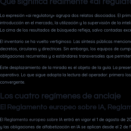
Qué significa realmente «ai regulat
La expresión «ai regulatory» agrupa dos relatos disociados. El pri
introducción en el mercado, la utilización y la supervisión de la int
La cima de los resultados de búsqueda refleja, salvo contadas excep
El inventario se ha vuelto vertiginoso. Las síntesis públicas mencio
decretos, circulares y directrices. Sin embargo, los equipos de cu
obligaciones recurrentes y a estándares transversales que permiten
Este desplazamiento de la mirada es el objeto de la guía. La prese
operativo. Lo que sigue adopta la lectura del operador: primero los 
convergente.
Los cuatro regímenes de anclaje
El Reglamento europeo sobre IA, Regla
El
Reglamento europeo sobre IA
entró en vigor el 1 de agosto de 2
y las obligaciones de alfabetización en IA se aplican desde el 2 d