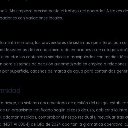
 país. Ahí empieza precisamente el trabajo del operador. A través d
gaciones con variaciones locales.
lamento europeo, los proveedores de sistemas que interactúan con p
egue de sistemas de reconocimiento de emociones o de categorizació
etiquetar los contenidos sintéticos o manipulados con medios técni
 para sistemas de decisión automatizada en empleo o relaciones co
gación por superficie, cadenas de marca de agua para contenidos gen
ormidad
alto riesgo, un sistema documentado de gestión del riesgo, estable
n de un organismo notificado según el caso de uso, gobierna la intr
os, adoptar medidas, comprobar el riesgo residual y reevaluar tras c
a
(NIST AI 600-1) de julio de 2024 aportan la gramática operativa: 