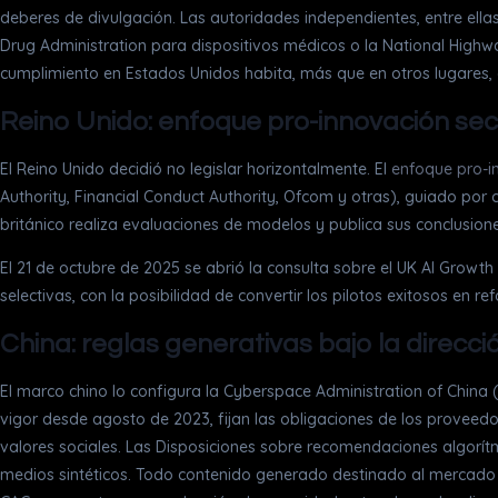
deberes de divulgación. Las autoridades independientes, entre ell
Drug Administration para dispositivos médicos o la National Highwa
cumplimiento en Estados Unidos habita, más que en otros lugares, e
Reino Unido: enfoque pro-innovación sect
El Reino Unido decidió no legislar horizontalmente. El
enfoque pro-i
Authority, Financial Conduct Authority, Ofcom y otras), guiado por c
británico realiza evaluaciones de modelos y publica sus conclusione
El 21 de octubre de 2025 se abrió la consulta sobre el UK AI Gro
selectivas, con la posibilidad de convertir los pilotos exitosos en r
China: reglas generativas bajo la direcci
El marco chino lo configura la Cyberspace Administration of China
vigor desde agosto de 2023, fijan las obligaciones de los proveedo
valores sociales. Las Disposiciones sobre recomendaciones algorít
medios sintéticos. Todo contenido generado destinado al mercado c