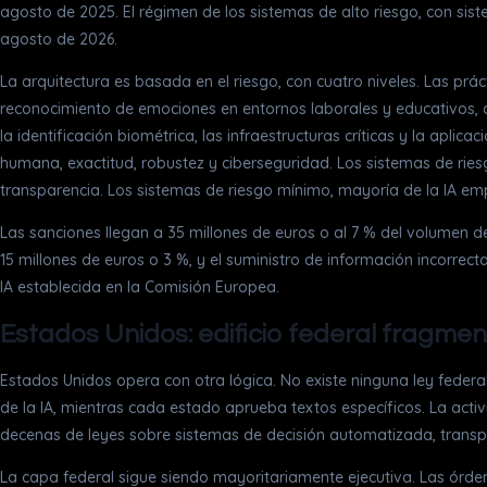
agosto de 2025. El régimen de los sistemas de alto riesgo, con sist
agosto de 2026.
La arquitectura es basada en el riesgo, con cuatro niveles. Las prác
reconocimiento de emociones en entornos laborales y educativos, co
la identificación biométrica, las infraestructuras críticas y la apl
humana, exactitud, robustez y ciberseguridad. Los sistemas de riesg
transparencia. Los sistemas de riesgo mínimo, mayoría de la IA em
Las sanciones llegan a 35 millones de euros o al 7 % del volumen d
15 millones de euros o 3 %, y el suministro de información incorrec
IA establecida en la Comisión Europea.
Estados Unidos: edificio federal fragmen
Estados Unidos opera con otra lógica. No existe ninguna ley federal
de la IA, mientras cada estado aprueba textos específicos. La acti
decenas de leyes sobre sistemas de decisión automatizada, transpar
La capa federal sigue siendo mayoritariamente ejecutiva. Las órden