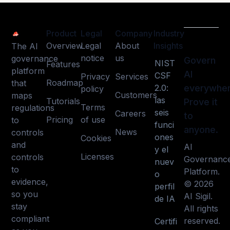
Product
Legal
Company
Industry
Overview
Legal
About
Insights
The AI
notice
us
governance
Govern
NIST
Features
platform
AI
CSF
Privacy
Services
Roadmap
that
2.0:
everywher
policy
Customers
maps
las
Tutorials
Prove it
Terms
regulations
seis
Careers
to
Pricing
of use
to
funci
anyone.
News
controls
ones
Cookies
and
AI
y el
Licenses
controls
Governanc
nuev
to
Platform.
o
evidence,
© 2026
perfil
so you
AI Sigil.
de IA
stay
All rights
compliant
reserved.
Certifi