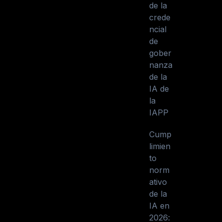
de la
crede
ncial
de
gober
nanza
de la
IA de
la
IAPP
Cump
limien
to
norm
ativo
de la
IA en
2026: