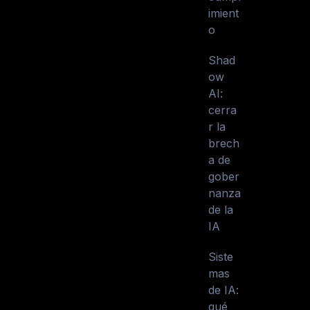
imient
o
Shad
ow
AI:
cerra
r la
brech
a de
gober
nanza
de la
IA
Siste
mas
de IA:
qué