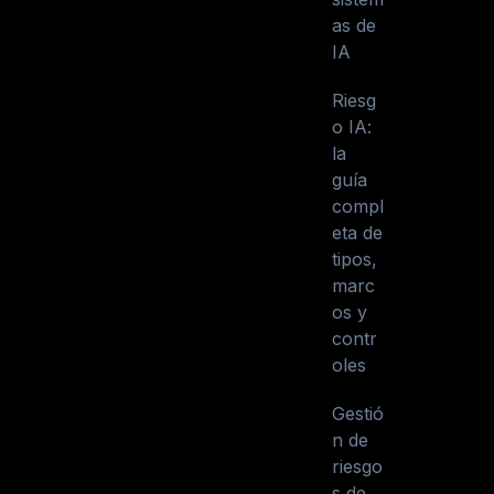
as de
IA
Riesg
o IA:
la
guía
compl
eta de
tipos,
marc
os y
contr
oles
Gestió
n de
riesgo
s de