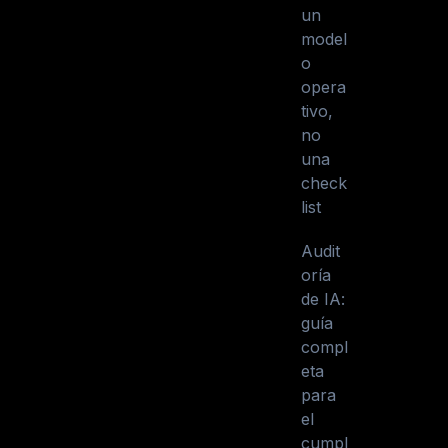
un
model
o
opera
tivo,
no
una
check
list
Audit
oría
de IA:
guía
compl
eta
para
el
cumpl