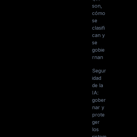
son,
cómo
se
clasifi
can y
se
gobie
rnan
Segur
idad
de la
IA:
gober
nar y
prote
ger
los
sistem