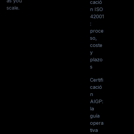
as you
cació
scale.
n ISO
42001
:
proce
so,
coste
y
plazo
s
Certifi
cació
n
AIGP:
la
guía
opera
tiva