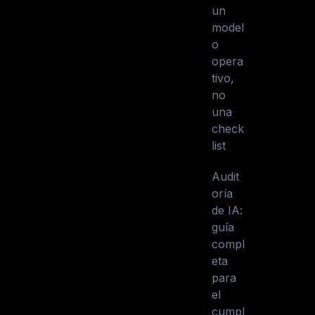
un
model
o
opera
tivo,
no
una
check
list
Audit
oría
de IA:
guía
compl
eta
para
el
cumpl