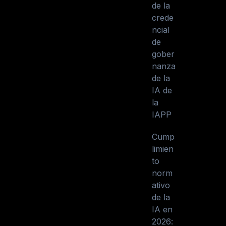
de la
crede
ncial
de
gober
nanza
de la
IA de
la
IAPP
Cump
limien
to
norm
ativo
de la
IA en
2026: