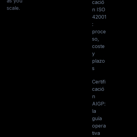
as you
cació
scale.
n ISO
42001
:
proce
so,
coste
y
plazo
s
Certifi
cació
n
AIGP:
la
guía
opera
tiva