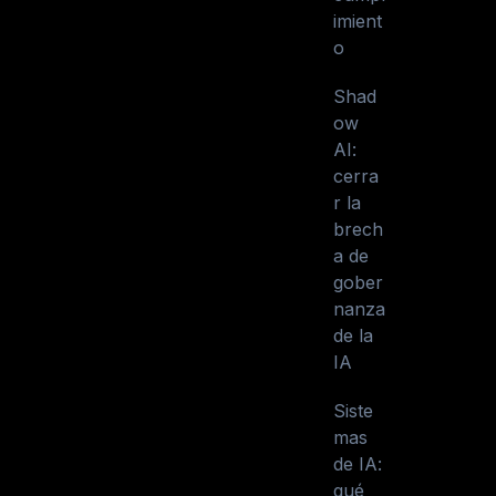
imient
o
Shad
ow
AI:
cerra
r la
brech
a de
gober
nanza
de la
IA
Siste
mas
de IA:
qué