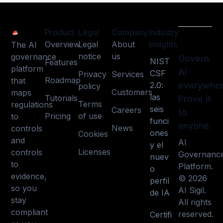
Product
Legal
Company
Industry
Overview
Legal
About
Insights
The AI
notice
us
governance
Govern
NIST
Features
platform
AI
CSF
Privacy
Services
Roadmap
that
2.0:
everywher
policy
Customers
maps
las
Tutorials
Prove it
Terms
regulations
seis
Careers
to
Pricing
of use
to
funci
anyone.
News
controls
ones
Cookies
and
AI
y el
Licenses
controls
Governanc
nuev
to
Platform.
o
evidence,
© 2026
perfil
so you
AI Sigil.
de IA
stay
All rights
compliant
reserved.
Certifi