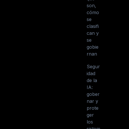
son,
cómo
se
clasifi
can y
se
gobie
rnan
Segur
idad
de la
IA:
gober
nar y
prote
ger
los
sistem