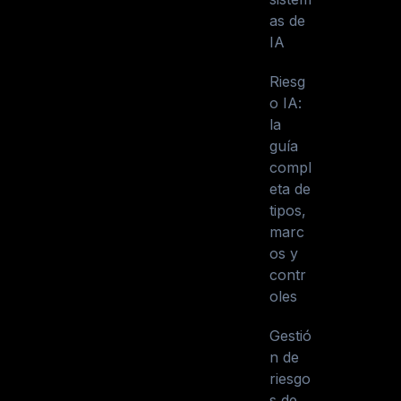
as de
IA
Riesg
o IA:
la
guía
compl
eta de
tipos,
marc
os y
contr
oles
Gestió
n de
riesgo
s de