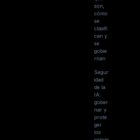
son,
cómo
se
clasifi
can y
se
gobie
rnan
Segur
idad
de la
IA:
gober
nar y
prote
ger
los
sistem