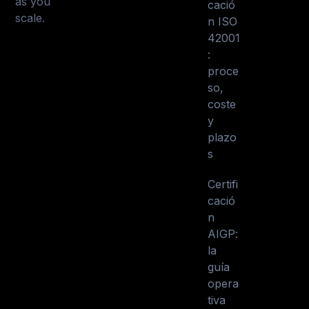
as you
cació
scale.
n ISO
42001
:
proce
so,
coste
y
plazo
s
Certifi
cació
n
AIGP:
la
guía
opera
tiva