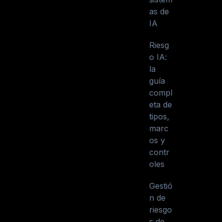
as de
IA
Riesg
o IA:
la
guía
compl
eta de
tipos,
marc
os y
contr
oles
Gestió
n de
riesgo
s de