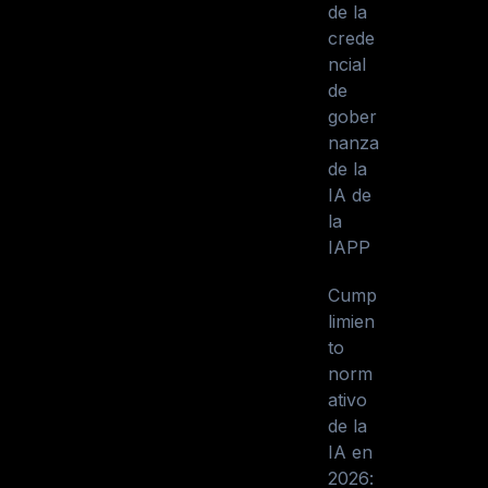
de la
crede
ncial
de
gober
nanza
de la
IA de
la
IAPP
Cump
limien
to
norm
ativo
de la
IA en
2026: