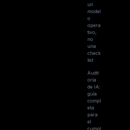
un
model
o
opera
tivo,
no
una
check
list
Audit
oría
de IA:
guía
compl
eta
para
el
cumpl