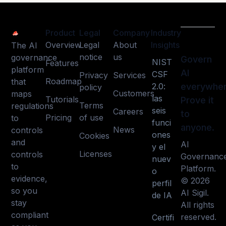
Product
Legal
Company
Industry
Overview
Legal
About
Insights
The AI
notice
us
governance
Govern
NIST
Features
platform
AI
CSF
Privacy
Services
Roadmap
that
2.0:
everywher
policy
Customers
maps
las
Tutorials
Prove it
Terms
regulations
seis
Careers
to
Pricing
of use
to
funci
anyone.
News
controls
ones
Cookies
and
AI
y el
Licenses
controls
Governanc
nuev
to
Platform.
o
evidence,
© 2026
perfil
so you
AI Sigil.
de IA
stay
All rights
compliant
reserved.
Certifi