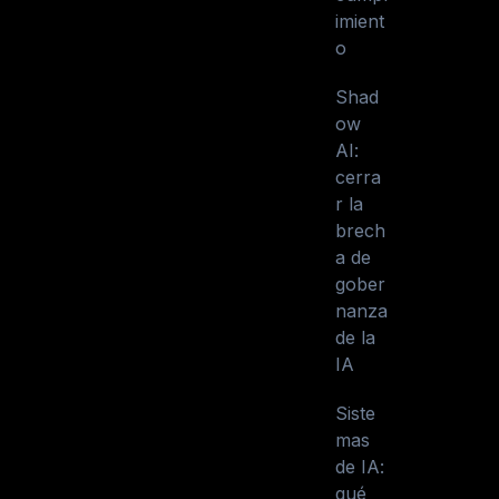
imient
o
Shad
ow
AI:
cerra
r la
brech
a de
gober
nanza
de la
IA
Siste
mas
de IA:
qué