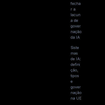
fecha
r a
lacun
a de
gover
nação
da IA
Siste
mas
de IA:
defini
ção,
tipos
e
gover
nação
na UE