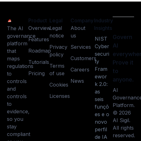
Product
Legal
Company
Industry
Overview
Legal
About
Insights
The AI
notice
us
governance
Govern
NIST
Features
platform
AI
Cyber
Privacy
Services
Roadmap
that
securi
everywher
policy
Customers
maps
ty
Tutorials
Prove it
Terms
regulations
Fram
Careers
to
Pricing
of use
to
ewor
anyone.
News
controls
k 2.0:
Cookies
and
AI
as
Licenses
controls
Governanc
seis
to
Platform.
funçõ
evidence,
© 2026
es e o
so you
AI Sigil.
novo
stay
All rights
perfil
compliant
reserved.
de IA