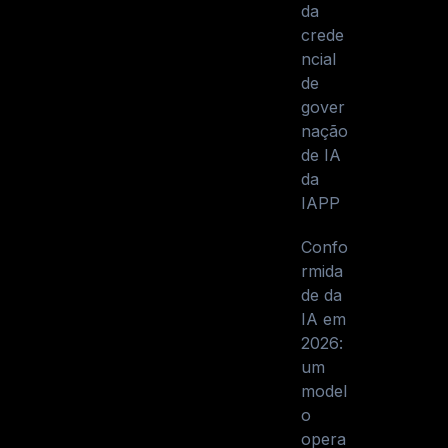
da
crede
ncial
de
gover
nação
de IA
da
IAPP
Confo
rmida
de da
IA em
2026:
um
model
o
opera