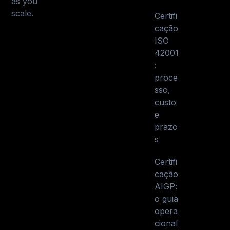
as you
scale.
Certifi
cação
ISO
42001
:
proce
sso,
custo
e
prazo
s
Certifi
cação
AIGP:
o guia
opera
cional