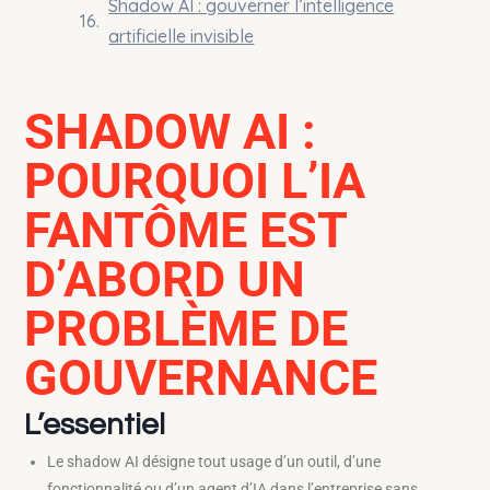
Shadow AI : gouverner l’intelligence
artificielle invisible
SHADOW AI :
POURQUOI L’IA
FANTÔME EST
D’ABORD UN
PROBLÈME DE
GOUVERNANCE
L’essentiel
Le shadow AI désigne tout usage d’un outil, d’une
fonctionnalité ou d’un agent d’IA dans l’entreprise sans