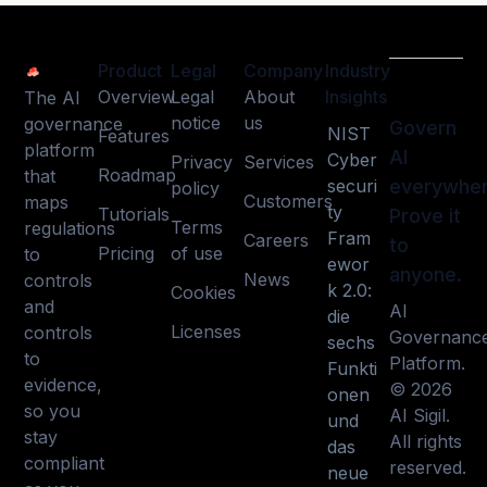
Product
Legal
Company
Industry
Overview
Legal
About
Insights
The AI
notice
us
governance
Govern
NIST
Features
platform
AI
Cyber
Privacy
Services
Roadmap
that
securi
everywher
policy
Customers
maps
ty
Tutorials
Prove it
Terms
regulations
Fram
Careers
to
Pricing
of use
to
ewor
anyone.
News
controls
k 2.0:
Cookies
and
AI
die
Licenses
controls
Governanc
sechs
to
Platform.
Funkti
evidence,
© 2026
onen
so you
AI Sigil.
und
stay
All rights
das
compliant
reserved.
neue