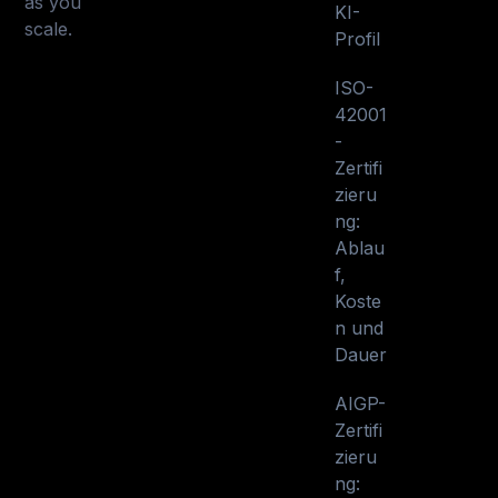
as you
KI-
scale.
Profil
ISO-
42001
-
Zertifi
zieru
ng:
Ablau
f,
Koste
n und
Dauer
AIGP-
Zertifi
zieru
ng: