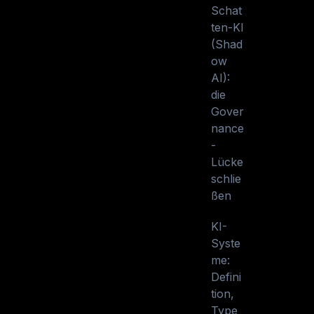
Schat
ten-KI
(Shad
ow
AI):
die
Gover
nance
-
Lücke
schlie
ßen
KI-
Syste
me:
Defini
tion,
Type